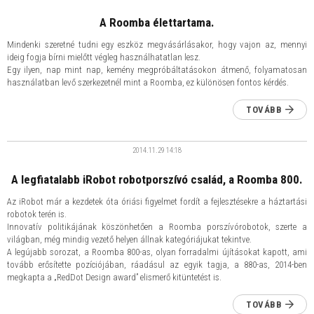
A Roomba élettartama.
Mindenki szeretné tudni egy eszköz megvásárlásakor, hogy vajon az, mennyi
ideig fogja bírni mielőtt végleg használhatatlan lesz.
Egy ilyen, nap mint nap, kemény megpróbáltatásokon átmenő, folyamatosan
használatban levő szerkezetnél mint a Roomba, ez különösen fontos kérdés.
TOVÁBB
2014.11.29
14:18
A legfiatalabb iRobot robotporszívó család, a Roomba 800.
Az iRobot már a kezdetek óta óriási figyelmet fordít a fejlesztésekre a háztartási
robotok terén is.
Innovatív politikájának köszönhetően a Roomba porszívórobotok, szerte a
világban, még mindig vezető helyen állnak kategóriájukat tekintve.
A legújabb sorozat, a Roomba 800-as, olyan forradalmi újításokat kapott, ami
tovább erősítette pozíciójában, ráadásul az egyik tagja, a 880-as, 2014-ben
megkapta a „RedDot Design award” elismerő kitüntetést is.
TOVÁBB