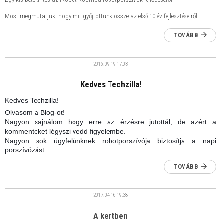
Most megmutatjuk, hogy mit gyűjtöttünk össze az első 10-év fejlesztéseiről.
TOVÁBB
2016.09.19
17:03
Kedves Techzilla!
Kedves Techzilla!
Olvasom a Blog-ot!
Nagyon sajnálom hogy erre az érzésre jutottál, de azért a
kommenteket légyszi vedd figyelembe.
Nagyon sok ügyfelünknek robotporszívója biztosítja a napi
porszívózást.............
TOVÁBB
2017.04.16
19:38
A kertben