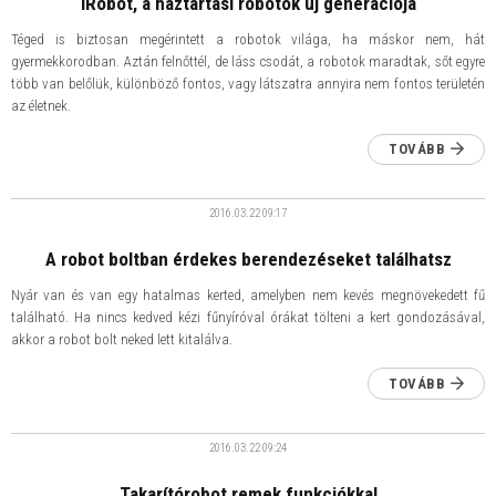
​iRobot, a háztartási robotok új generációja
Téged is biztosan megérintett a robotok világa, ha máskor nem, hát
gyermekkorodban. Aztán felnőttél, de láss csodát, a robotok maradtak, sőt egyre
több van belőlük, különböző fontos, vagy látszatra annyira nem fontos területén
az életnek.
TOVÁBB
2016.03.22
09:17
A robot boltban érdekes berendezéseket találhatsz
Nyár van és van egy hatalmas kerted, amelyben nem kevés megnövekedett fű
található. Ha nincs kedved kézi fűnyíróval órákat tölteni a kert gondozásával,
akkor a robot bolt neked lett kitalálva.
TOVÁBB
2016.03.22
09:24
Takarítórobot remek funkciókkal