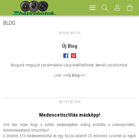
BLOG
2019.09.29
07:14
Új Blog
Blogunk megújult tartalmakkal várja érdelődőinket, leendő vásárlóinkat.
Link:
-->>Új Blog--<<
2017.07.20
15:55
Medencetisztítás másképp!
Volt már olyan hogy a kültéri medencéjében órákig próbálta a szennyeződést,
homokmaradványt kitisztítani?
A Dolphin E10 medencerobottal és egy hozzá vásárolt 20 mikronos szűrővel az egyik