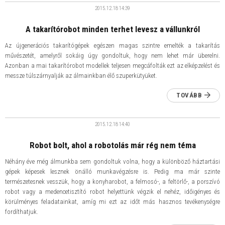
2015.12.18
14:39
​A takarítórobot minden terhet levesz a vállunkról
Az újgenerációs takarítógépek egészen magas szintre emelték a takarítás
művészetét, amelyről sokáig úgy gondoltuk, hogy nem lehet már überelni.
Azonban a mai takarítórobot modellek teljesen megcáfolták ezt az elképzelést és
messze túlszárnyalják az álmainkban élő szuperkütyüket.
TOVÁBB
2015.12.18
14:40
​Robot bolt, ahol a robotolás már rég nem téma
Néhány éve még álmunkba sem gondoltuk volna, hogy a különböző háztartási
gépek képesek lesznek önálló munkavégzésre is. Pedig ma már szinte
természetesnek vesszük, hogy a konyharobot, a felmosó-, a feltörlő-, a porszívó
robot vagy a medencetisztító robot helyettünk végzik el nehéz, időigényes és
körülményes feladatainkat, amíg mi ezt az időt más hasznos tevékenységre
fordíthatjuk.