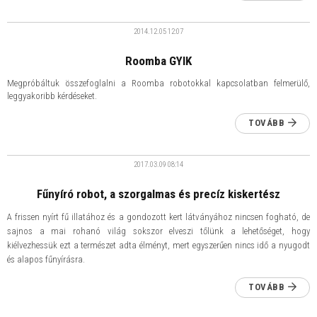
2014.12.05
12:07
Roomba GYIK
Megpróbáltuk összefoglalni a Roomba robotokkal kapcsolatban felmerülő,
leggyakoribb kérdéseket.
TOVÁBB
2017.03.09
08:14
​Fűnyíró robot, a szorgalmas és precíz kiskertész
A frissen nyírt fű illatához és a gondozott kert látványához nincsen fogható, de
sajnos a mai rohanó világ sokszor elveszi tőlünk a lehetőséget, hogy
kiélvezhessük ezt a természet adta élményt, mert egyszerűen nincs idő a nyugodt
és alapos fűnyírásra.
TOVÁBB