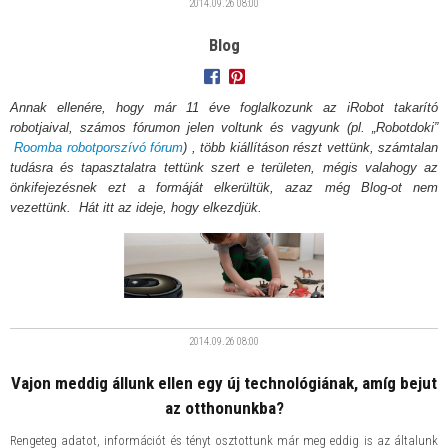
2014.09.26
08:00
Blog
Annak ellenére, hogy már 11 éve foglalkozunk az iRobot takarító
robotjaival, számos fórumon jelen voltunk és vagyunk (pl. „Robotdoki”
Roomba robotporszívó fórum
) , több kiállításon részt vettünk, számtalan
tudásra és tapasztalatra tettünk szert e területen, mégis valahogy az
önkifejezésnek ezt a formáját elkerültük, azaz még Blog-ot nem
vezettünk. Hát itt az ideje, hogy elkezdjük.
2014.09.26
08:00
Vajon meddig állunk ellen egy új technológiának, amíg bejut
az otthonunkba?
Rengeteg adatot, információt és tényt osztottunk már meg eddig is az általunk