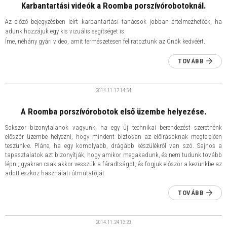
Karbantartási videók a Roomba porszívórobotoknál.
Az előző bejegyzésben leírt karbantartási tanácsok jobban értelmezhetőek, ha
adunk hozzájuk egy kis vizuális segítséget is
.
Íme, néhány gyári video, amit természetesen feliratoztunk az Önök kedvéért.
TOVÁBB
2014.11.17
14:54
A Roomba porszívórobotok első üzembe helyezése.
Sokszor bizonytalanok vagyunk, ha egy új technikai berendezést szeretnénk
először üzembe helyezni, hogy mindent biztosan az előírásoknak megfelelően
teszünk-e. Pláne, ha egy komolyabb, drágább készülékről van szó. Sajnos a
tapasztalatok azt bizonyítják, hogy amikor megakadunk, és nem tudunk tovább
lépni, gyakran csak akkor vesszük a fáradtságot, és fogjuk először a kezünkbe az
adott eszköz használati útmutatóját.
TOVÁBB
2014.11.24
13:20