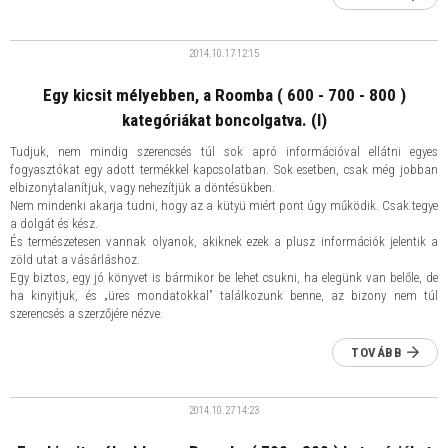
2014.10.17
12:15
Egy kicsit mélyebben, a Roomba ( 600 - 700 - 800 )
kategóriákat boncolgatva. (I)
Tudjuk, nem mindig szerencsés túl sok apró információval ellátni egyes
fogyasztókat egy adott termékkel kapcsolatban. Sok esetben, csak még jobban
elbizonytalanítjuk, vagy nehezítjük a döntésükben.
Nem mindenki akarja tudni, hogy az a kütyü miért pont úgy működik. Csak tegye
a dolgát és kész.
És természetesen vannak olyanok, akiknek ezek a plusz információk jelentik a
zöld utat a vásárláshoz.
Egy biztos, egy jó könyvet is bármikor be lehet csukni, ha elegünk van belőle, de
ha kinyitjuk, és „üres mondatokkal” találkozunk benne, az bizony nem túl
szerencsés a szerzőjére nézve.
TOVÁBB
2014.10.27
14:23