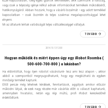
ezzel kapcsolatban, főleg egyes gyártók tekintetében, akik szerintünk a valóság,
vagy csak a teljesség igénye nélkül adnak információkat termékeik működéséről,
hatékonyságáról. Abban hiszünk, hogy a vásárló bizalmát – egy adott termékkel
kapcsolatban – csak őszintén és teljes szakmai megalapozottsággal lehet
elnyerni.
Mi az általunk leírtak valódiságát teljes vállszélességgel vállaljuk.
TOVÁBB
2014.10.13
12:00
Hogyan működik és miért éppen úgy egy iRobot Roomba (
500-600-700-800 ) a lakásban?
Ha eldöntöttük, hogy ilyen robotot vásárolunk- lesz ami lesz alapon -, akkor
abból a szempontból megnyugodhatunk, hogy egy megbízható és egyben
minőségi terméket kaptunk.
Ettől persze még lehetnek kérdések, fenntartások, aggályok amikor először
működni látjuk, de ezek nagy részére már vásárlás előtt is választ kaphatunk,
amennyiben hivatalos, netán egy régi múltú, profi iRobot kereskedőnél
érdeklődtünk.
TOVÁBB