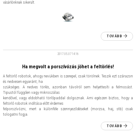
vásárlónknak sikerült.
TOVÁBB
2017.05.07
14:16
Ha megvolt a porszívózás jöhet a feltörlés!
A feltörlő robotok, ahogy nevükben is szerepel, csak törölnek. Teszik ezt szárazon
és nedvesen egyaránt, ha
szükséges. A nedves törlés, azonban távolról sem helyettesíti a felmosást.
Tipustól függően vagy mikroszálas
kendővel, vagy eldobható törlőpaddal dolgoznak. Ami egészen biztos, hogy a
feltörlő robotok indítása előtt érdemes
felporszívózni, mert a különféle szennyeződéseket (morzsa, haj, stb) csak
tologatni fogja.
TOVÁBB