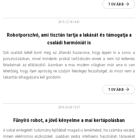
TOVÁBB
2015.12.18
14:41
Robotporszívó, ami tisztán tartja a lakását és támogatja a
családi harmóniát is
Sok családi békét bont meg az állandó huzavona, hogy éppen ki a soros a
porszívózásban, mivel mindenki próbál tartózkodni ennek a nem túl kellemes
feladatnak az ellátásától. Azonban a mai modern világban már arra is van
lehetőség, hogy ilyen apróság ne szüljön felesleges feszültséget, és most nem a
takarítás elhagyására kell gondolni.
TOVÁBB
2016.03.09
15:37
​Fűnyíró robot, a jövő kényelme a mai kertápolásban
A sokat emlegetett tudomány fejlődését magad is lemérheted, ha számba veszed,
milyen elektromos eszközöket, újabban pedig intelligens használati tárgyakat