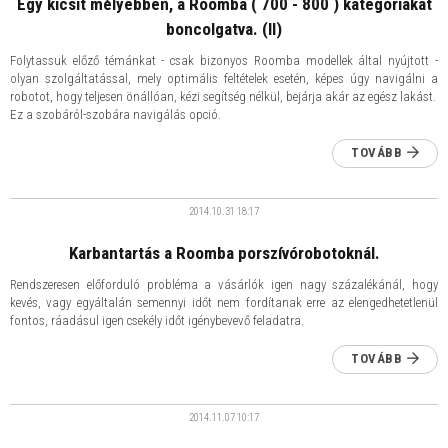
Egy kicsit mélyebben, a Roomba ( 700 - 800 ) kategóriákat
boncolgatva. (II)
Folytassuk előző témánkat - csak bizonyos Roomba modellek által nyújtott -
olyan szolgáltatással, mely optimális feltételek esetén, képes úgy navigálni a
robotot, hogy teljesen önállóan, kézi segítség nélkül, bejárja akár az egész lakást.
Ez a szobáról-szobára navigálás opció.
TOVÁBB
2014.10.31
18:17
Karbantartás a Roomba porszívórobotoknál.
Rendszeresen előforduló probléma a vásárlók igen nagy százalékánál, hogy
kevés, vagy egyáltalán semennyi időt nem fordítanak erre az elengedhetetlenül
fontos, ráadásul igen csekély időt igénybevevő feladatra.
TOVÁBB
2014.11.07
10:17