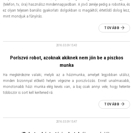
(telefon, tv, óra) használsz mindennapjaidban. A jövő zenéje pedig a robotika, és
ez olyan teljesen banális gyakorlati dolgokban is magáétól, értetődő dolog lesz,
mint mondjuk a fűnyírás.
TOVÁBB
2016.03.09
15:43
​Poríszvó robot, azoknak akiknek nem jön be a piszkos
munka
Ha megkérdezne valaki, melyik az a házimunka, amelyet legjobban utálsz,
minden bizonnyal előkelő helyen végezne a porszívózás. Ennél unalmasabb,
monotonabb házi munka elég kevés van, a baj csak annyi vele, hogy hetente
többször is sort kell kerítened rá.
TOVÁBB
2016.03.09
15:47