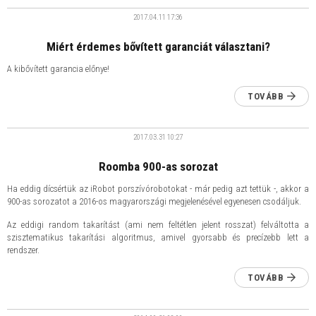
2017.04.11
17:36
Miért érdemes bővített garanciát választani?
A kibővített garancia előnye!
TOVÁBB
2017.03.31
10:27
Roomba 900-as sorozat
Ha eddig dícsértük az iRobot porszívórobotokat - már pedig azt tettük -, akkor a
900-as sorozatot a 2016-os magyarországi megjelenésével egyenesen csodáljuk.
Az eddigi random takarítást (ami nem feltétlen jelent rosszat) felváltotta a
szisztematikus takarítási algoritmus, amivel gyorsabb és precízebb lett a
rendszer.
TOVÁBB