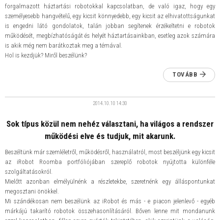
forgalmazott háztartási robotokkal kapcsolatban, de való igaz, hogy egy
személyesebb hangvételű, egy kicsit könnyedebb, egy kicsit az elhivatottságunkat
is engedni látó gondolatok, talán jobban segítenek érzékeltetni e robotok
működését, megbízhatóságát és helyét háztartásainkban, esetleg azok számára
is akik még nem barátkoztak meg a témával.
Hol is kezdjük? Miről beszélünk?
TOVÁBB
2014.10.10
14:30
Sok típus közül nem nehéz választani, ha világos a rendszer
működési elve és tudjuk, mit akarunk.
Beszéltünk már szemléletről, működésről, használatról, most beszéljünk egy kicsit
az iRobot Roomba portfóliójában szereplő robotok nyújtotta különféle
szolgáltatásokról.
Mielőtt azonban elmélyülnénk a részletekbe, szeretnénk egy álláspontunkat
megosztani önökkel.
Mi szándékosan nem beszélünk az iRobot és más - e piacon jelenlevő - egyéb
márkájú takarító robotok összehasonlításáról. Bőven lenne mit mondanunk