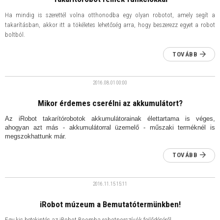
Ha mindig is szerettél volna otthonodba egy olyan robotot, amely segít a
takarításban, akkor itt a tökéletes lehetőség arra, hogy beszerezz egyet a robot
boltból.
TOVÁBB
2016.08.01
00:00
Mikor érdemes cserélni az akkumulátort?
Az iRobot takarítórobotok akkumulátorainak élettartama is véges,
ahogyan azt más - akkumulátorral üzemelő - műszaki terméknél is
megszokhattunk már.
TOVÁBB
2016.11.15
15:11
iRobot múzeum a Bemutatótermünkben!
Egy kis betekintés az iRobot Roomba robotporszívók fejlődéséről.